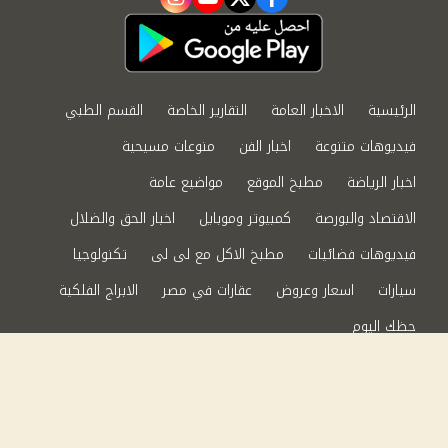
instagram
youtube
twitter
facebook
الرئيسية
الاخبار العامة
التقارير الخاصة
القسم الطبي
فيديوهات متنوعة
اخبار الفن
منوعات مسيحية
اخبار الرياضة
مطبخ الموقع
مواضيع عامة
الاقتصاد والبورصة
كمبيوتر وموبايل
اخبار الحق والضلال
فيديوهات فضائيات
مطبخ الاكل مع لى لى
تكنولوجيا
سيارات
اسعار وعروض
عقارات في مصر
الابراج الفلكية
حظك اليوم
من نحن
سياسة الخصوصية
اتصل بنا
©2024 الحق والضلال All Rights Reserved.
Powered by