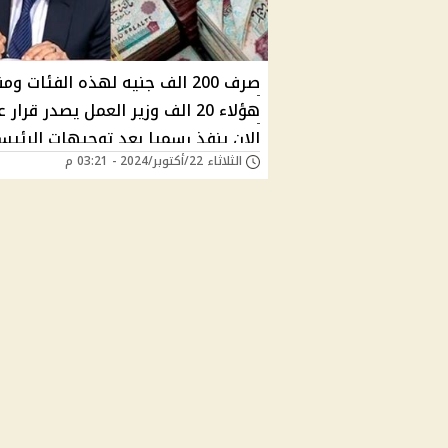
صرف 200 الف جنيه لهذه الفئات ومن
هؤلاء 20 الف وزير العمل يصدر قرار
الان ينفذ رسميا بعد توجيهات الرئي
الثلاثاء 22/أكتوبر/2024 - 03:21 م
السيسي