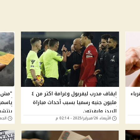
باء
ايقاف مدرب ليفربول وغرامة اكتر من ٤
"مش ه
مليون جنيه رسميا بسبب أحداث مباراة
ياسمي
الريدز وايفرتون
ينتشر
الأربعاء 26/فبراير/2025 - 02:14 م
الجمعة 20/ديسمبر/4
ويكشف