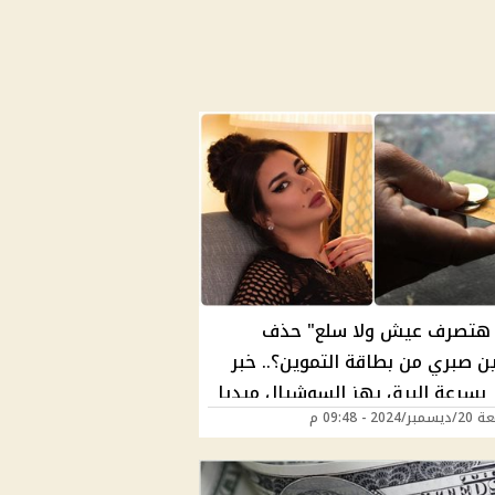
تصرف عيش ولا سلع" حذف
ن صبري من بطاقة التموين؟.. خبر
 بسرعة البرق يهز السوشيال ميديا
202 - 09:48 م
 مفاجآت غريبة (صور)