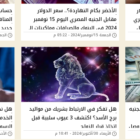
ر
الأخضر بكام النهاردة؟.. سعر الدولار
حساب 
مصري
مقابل الجنيه المصري اليوم 15 نوفمبر
ل
2024 في البنوك والصرافات وماكينات الـ
جديد 
الجمعة 15/نوفمبر/2024 - 05:22 م
الجمعة 01/نوفمبر/4
ATM والسوق السوداء
جنيه
هل تفكر في الارتباط بشريك من مواليد
هل نح
برج الأسد؟ اكتشف 3 عيوب سلبية قبل
الخدم
| الأخضر وصل
اتخاذ قرار الزواج
الرسو
الأربعاء 30/أكتوبر/2024 - 10:41 م
الأحد 27/أكتوبر/2024 -
المصر