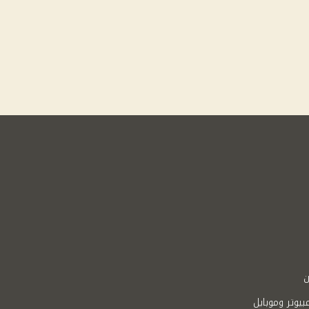
ن
بيوتر وموبايل