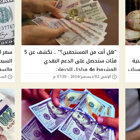
"هل أنت من المستحقين؟" .. نكشف عن 5
سعر ال
موينية
فئات ستحصل على الدعم النقدي
لى الأسباب
المشروط و4 مراحل للحرمان
والسو
الإثنين 02/ديسمبر/2024 - 07:30 م
السبت 23/نوفمبر/24
الزياد