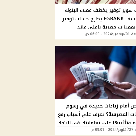
سوبر توفير يخطف عملاء البنوك
المنافسة...EGBANK يطرح حساب توفير
بمميزات حصرية باعلى عائد
202 - 06:00 ص
ن أمام زيادات جديدة في رسوم
ات المصرفية؟ تعرف على أسباب رفع
م وتأثيرها على تعاملاتك في البنوك
 09:01 م
ية