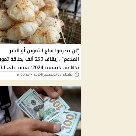
"لن يصرفوا سلع التموين أو الخبز
المدعم".. إيقاف 250 ألف بطاقة ت
بدءًا من ديسمبر 2024: تعرف ع
الثلاثاء 03/ديسمبر/2024 - 08:23 م
والشروط الجديدة للاستبعاد