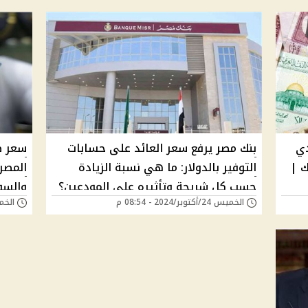
دي
بنك مصر يرفع سعر العائد على حسابات
سعر ص
ك |
التوفير بالدولار: ما هي نسبة الزيادة
حسب كل شريحة وتأثيره على المودعين؟
والسو
الخميس 24/أكتوبر/2024 - 08:54 م
الخميس 24/أكتوب
الممل