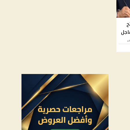
ح
 عاجل
س