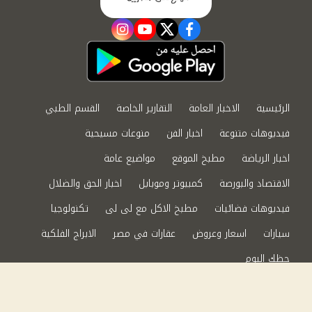
instagram
youtube
twitter
facebook
الرئيسية
الاخبار العامة
التقارير الخاصة
القسم الطبي
فيديوهات متنوعة
اخبار الفن
منوعات مسيحية
اخبار الرياضة
مطبخ الموقع
مواضيع عامة
الاقتصاد والبورصة
كمبيوتر وموبايل
اخبار الحق والضلال
فيديوهات فضائيات
مطبخ الاكل مع لى لى
تكنولوجيا
سيارات
اسعار وعروض
عقارات في مصر
الابراج الفلكية
حظك اليوم
من نحن
سياسة الخصوصية
اتصل بنا