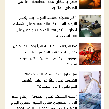
ظهرًا يا سكان هذه المحافظة | ما هي
المناطق المتأثرة؟
"أكبر مفاجأة لعملاء البنوك" بنك يكسر
الأرقام القياسية بعائد 100% على شهادة
ادخار: استثمر 250 ألف جنيه واحصل على
500 ألف جنيه
غدًا الأربعاء.. الكنيسة الأرثوذكسية تحتفل
بذكرى استشهاد القديس فيلوباتير
مرقوريوس "أبي سيفين" | هل تعرف
قصته؟
قبل حلول عيد الميلاد المجيد 2025..
الكنيسة تعلن بيانًا في غاية الأهمية
للمواطنين | ماذا سيحدث؟
"عملة المملكة تتجاوز الحدود".. ارتفاع سعر
الريال السعودي مقابل الجنيه المصري اليوم
الثلاثاء 3 ديسمبر 2024 في البنوك|500