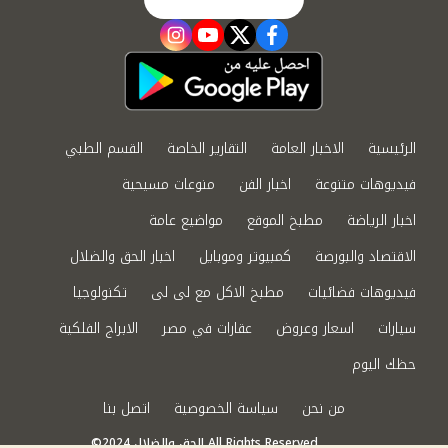
instagram
youtube
twitter
facebook
الرئيسية
الاخبار العامة
التقارير الخاصة
القسم الطبي
فيديوهات متنوعة
اخبار الفن
منوعات مسيحية
اخبار الرياضة
مطبخ الموقع
مواضيع عامة
الاقتصاد والبورصة
كمبيوتر وموبايل
اخبار الحق والضلال
فيديوهات فضائيات
مطبخ الاكل مع لى لى
تكنولوجيا
سيارات
اسعار وعروض
عقارات في مصر
الابراج الفلكية
حظك اليوم
من نحن
سياسة الخصوصية
اتصل بنا
©2024 الحق والضلال All Rights Reserved.