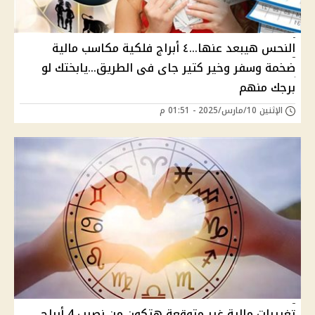
النحس هيبعد عنها...٤ أبراج فلكية مكاسب مالية
ضخمة وسفر وخير كتير جاى فى الطريق...يابختك لو
برجك منهم
الإثنين 10/مارس/2025 - 01:51 م
تغييرات مالية غير متوقعة هتكون من نصيب 4 أبراج