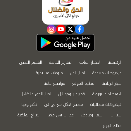
instagram
youtube
twitter
facebook
الرئيسية
الاخبار العامة
التقارير الخاصة
القسم الطبي
فيديوهات متنوعة
اخبار الفن
منوعات مسيحية
اخبار الرياضة
مطبخ الموقع
مواضيع عامة
الاقتصاد والبورصة
كمبيوتر وموبايل
اخبار الحق والضلال
فيديوهات فضائيات
مطبخ الاكل مع لى لى
تكنولوجيا
سيارات
اسعار وعروض
عقارات في مصر
الابراج الفلكية
حظك اليوم