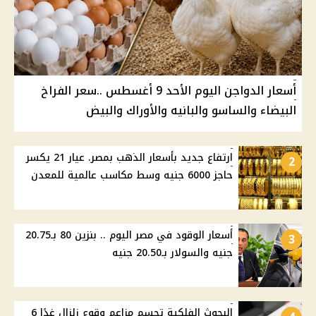
أسعار الدواجن اليوم الأحد 9 أغسطس ..سعر الفراخ
البيضاء والساسو والبانيه والأوراك والبيض
ارتفاع جديد بأسعار الذهب بمصر. عيار 21 يكسر
2
حاجز 6000 جنيه وسط مكاسب عالمية للمعدن
أسعار الوقود في مصر اليوم .. بنزين 80 بـ20.75
3
جنيه والسولار بـ20.50 جنيه
البحوث الفلكية تحسم مزاعم وقوع زلزال غدًا 6