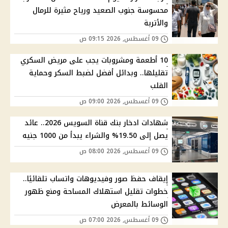
محسوسة جنوب الصعيد ورياح مثيرة للرمال
والأتربة
09 أغسطس, 2026 09:15 ص
10 أطعمة ومشروبات يجب على مريض السكري
تقليلها.. وبدائل أفضل لضبط السكر وحماية
القلب
09 أغسطس, 2026 09:00 ص
شهادات ادخار بنك قناة السويس 2026.. عائد
يصل إلى 19.50% والشراء يبدأ من 1000 جنيه
09 أغسطس, 2026 08:00 ص
إيقاف حفظ صور وفيديوهات واتساب تلقائيًا..
خطوات تقليل استهلاك المساحة ومنع ظهور
الوسائط بالمعرض
09 أغسطس, 2026 07:00 ص