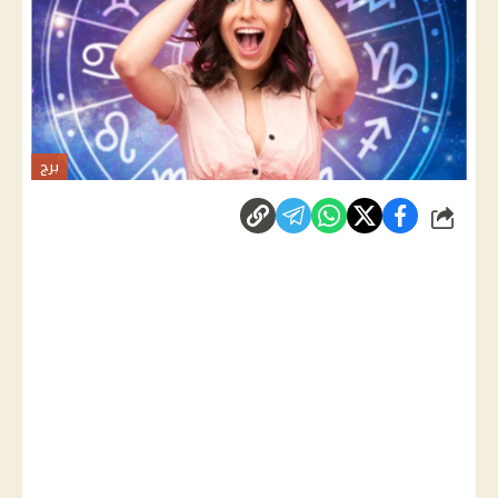
برج
شارك