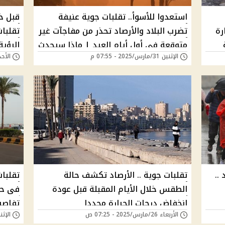
استعدوا للأسوأ.. تقلبات جوية عنيفة
قبل خر
رة
تضرب البلاد والأرصاد تحذر من مفاجآت غير
تقلبات
متوقعة في أول أيام العيد | ماذا سيحدث
الرؤي
الإثنين 31/مارس/2025 - 07:55 م
الأحد 30/مارس/2025 - 
غدًا؟
الساع
..
تقلبات جوية .. الأرصاد تكشف حالة
تقلبا
الطقس خلال الأيام المقبلة قبل عودة
فى حا
انخفاض درجات الحرارة مجددا
تفاصي
الأربعاء 26/مارس/2025 - 07:25 ص
الإثنين 24/مارس/025