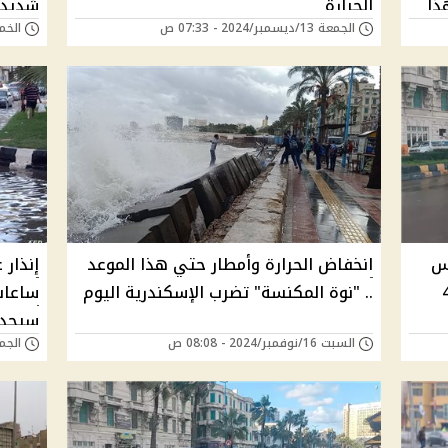
ذا
الحرارة
شديدة
الجمعة 13/ديسمبر/2024 - 07:33 ص
الخميس 28/نوفمب
"البسو
قس
انخفاض الحرارة وأمطار حتي هذا الموعد
إنذار
بل .. تقلبات جوية لمدة 4
.. "نوة المكنسة" تضرب الإسكندرية اليوم
ساعات
سيحدث
السبت 16/نوفمبر/2024 - 08:08 ص
الجمعة 15/نوفمبر/4