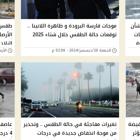
شأن
موجات قارسة البرودة و ظاهرة اللانينا ..
طقس ش
لبات
توقعات حالة الطقس خلال شتاء 2025
الأرص
ة
البلاد
الجمعة 20/ديسمبر/2024 - 02:06 م
الأربعاء 18/ديسمبر/
فيضة
تغيرات مفاجئة في حالة الطقس .. وتحذير
عاصفة
ثر
من موجة انخفاض جديدة في درجات
4 درج