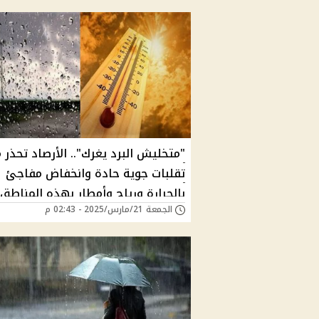
والجيزة؟
"متخليش البرد يغرك".. الأرصاد تحذر 
تقلبات جوية حادة وانخفاض مفاجئ
بالحرارة ورياح وأمطار بهذه المناطق 
الجمعة 21/مارس/2025 - 02:43 م
وارتفاع جديد يبدأ في هذا الموعد