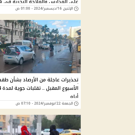
على المدارس والملاحة البحرية في ه
الإثنين 16/ديسمبر/2024 - 01:00 ص
الموعد | إية الحكاية؟
تحذيرات عاجلة من الأرصاد بشأن ط
الأسبوع المق
أيام
الجمعة 22/نوفمبر/2024 - 07:10 ص