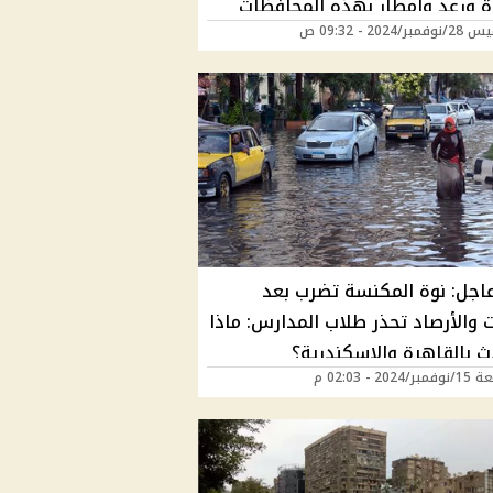
 ورعد وامطار بهذه المحافظات
ر/2024 - 09:32 ص
ا الجواكت"
 عاجل: نوة المكنسة تضرب بعد
 والأرصاد تحذر طلاب المدارس: ماذا
 بالقاهرة والاسكندرية؟
202 - 02:03 م