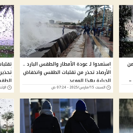
من
استعدوا لـ عودة الأمطار والطقس البارد ..
تقلبا
الأرصاد تحذر من تقلبات الطقس وانخفاض
تحذير
–
الحرارة بهذا الموعد
الطقس ال 72 
السبت 15/مارس/2025 - 07:24 ص
الإثنين 17/فبراير/25