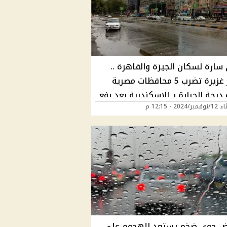
سارة لسكان الجيزة والقاهرة ..
أمطار غزيرة تضرب 5 محافظات مصرية
رجة الحرارة بـ الإسكندرية بعد رفع
2024 - 12:15 م
الاستعداد القصوي
 جوي ضخم يستعد للهجوم علي