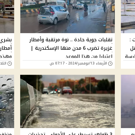
افظات :
تقلبات جوية حادة .. نوة مرتقبة وأمطار
بشري 
ل
غزيرة تضرب 6 مدن منها الإسكندرية |
ارسة
اعتبارا من هذا الموعد
وهذه د
الأربعاء 13/نوفمبر/2024 - 07:17 ص
الثلاثاء 12/نوفمبر/
درجة 
ع
3 ظواهر تسيطر علي الأجواء .. تحذيرات
منخفض