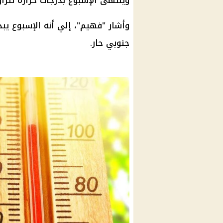
وينتهى الإسبوع بدرجات حرارة تتراوح بين 35 و37 مئو
وأشار "فهيم"، إلي أنه الإسبوع يب
جنوبي حار.