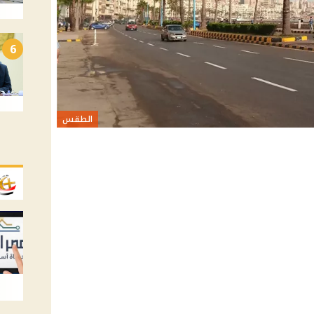
6
الطقس