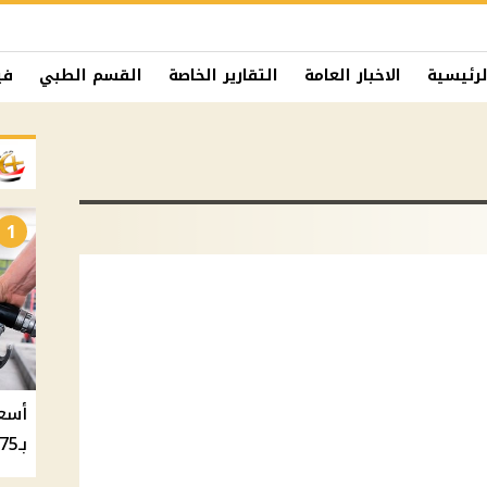
لرئيسية
الاخبار العامة
التقارير الخاصة
القسم الطبي
في
1
بـ20.75 جنيه والسولار بـ20.50 جنيه