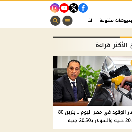
instagram
youtube
twitter
facebook
ديوهات متنوعة
اخبار الفن
منوعات مسيحية
اخبار الرياضة
الأكثر قراءة
أسعار الوقود في مصر اليوم .. بنزين 80