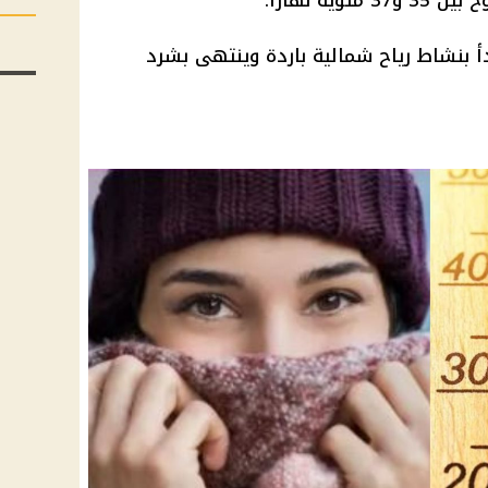
ية نهارا.
دأ بنشاط
رياح
شمالية باردة وينتهى بشرد