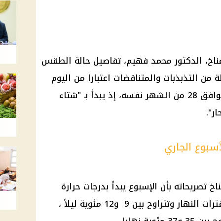
ناخ
، الدكتور محمد فهيم، تفاصيل
حالة الطقس
ة من التذبذبات والمتناقضات اعتبارا من
اليوم
الإثنين 24 مارس وحتى الجمعة الموافق 28 من الشهر نفسه، إذ يبدأ بـ "شتاء
ر".
أسبوع الجاري
اخ تصريحاته بأن الإسبوع يبدأ بدرجات حرارة
تتراوح ما بين 22 و25 مئوية خلال فترات النهار وتتراوح بين 9 و12 مئوية ليلاً ،