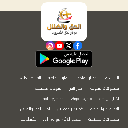
instagram
youtube
twitter
facebook
الرئيسية
الاخبار العامة
التقارير الخاصة
القسم الطبي
فيديوهات متنوعة
اخبار الفن
منوعات مسيحية
اخبار الرياضة
مطبخ الموقع
مواضيع عامة
الاقتصاد والبورصة
كمبيوتر وموبايل
اخبار الحق والضلال
فيديوهات فضائيات
مطبخ الاكل مع لى لى
تكنولوجيا