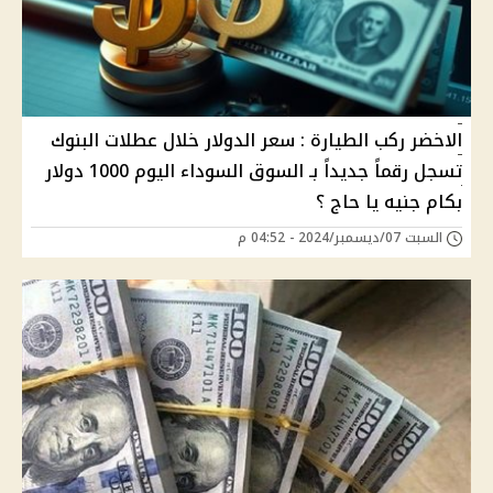
اﻻخضر ركب الطيارة : سعر الدوﻻر خلال عطلات البنوك
تسجل رقماً جديداً بـ السوق السوداء اليوم 1000 دوﻻر
بكام جنيه يا حاج ؟
السبت 07/ديسمبر/2024 - 04:52 م