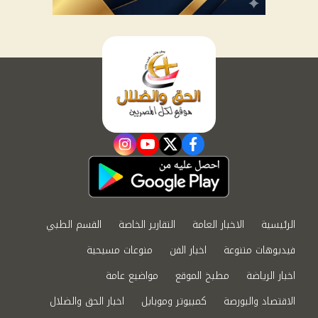
instagram
youtube
twitter
facebook
الرئيسية
الاخبار العامة
التقارير الخاصة
القسم الطبي
فيديوهات متنوعة
اخبار الفن
منوعات مسيحية
اخبار الرياضة
مطبخ الموقع
مواضيع عامة
الاقتصاد والبورصة
كمبيوتر وموبايل
اخبار الحق والضلال