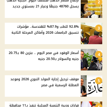
ارتفاع أسعار الذهب منتصف اليوم: الجنيه الذهب
2
يسجل 48760 جنيهًا وعيار 21 بمستوي جديد
92.8% للطب و87.9% للهندسة.. مؤشرات
3
تنسيق الجامعات 2026 وأماكن المرحلة الثانية
أسعار الوقود في مصر اليوم .. بنزين 80 بـ20.75
4
جنيه والسولار بـ20.50 جنيه
موقف ترحيل إجازة المولد النبوي 2026 وموعد
5
العطلة الرسمية في مصر
قرارات وزيرة التنمية المحلية تنفذ بـ11 محافظة