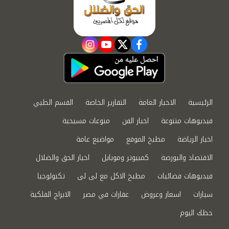
instagram
youtube
twitter
facebook
الرئيسية
الاخبار العامة
التقارير الخاصة
القسم الطبي
فيديوهات متنوعة
اخبار الفن
منوعات مسيحية
اخبار الرياضة
مطبخ الموقع
مواضيع عامة
الاقتصاد والبورصة
كمبيوتر وموبايل
اخبار الحق والضلال
فيديوهات فضائيات
مطبخ الاكل مع لى لى
تكنولوجيا
سيارات
اسعار وعروض
عقارات في مصر
الابراج الفلكية
حظك اليوم