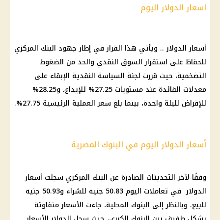
اسعار الدوﻻر اليوم
أسعار الدوﻻر .. ويأتي هذا القرار في إطار جهود البنك المركزي
للحفاظ على استقرار السوق النقدي والحد من الضغوط
التضخمية، حيث قررت لجنة السياسة النقدية الإبقاء على
معدلات الفائدة عند مستويات 27.25% للإيداع، و28.25%
للإقراض لليلة واحدة، بينما بلغ سعر العملية الرئيسية 27.75%.
أسعار الدولار اليوم في البنوك المصرية
وفقًا لآخر التحديثات الصادرة عن البنك المركزي سجلت أسعار
الدوﻻر في تعاملات اليوم 50.83 جنيه للشراء و50.93 جنيه
للبيع. وبالنظر إلى البنوك المحلية، جاءت الأسعار متفاوتة
بشكل طفيف بين البنوك الكبرى، حيث سجل الدولار الأسعار