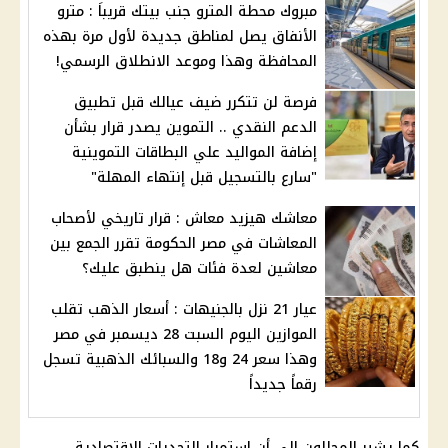
مبروك محطة المترو جنب بيتك قريباَ : مترو
الأنفاق يصل لمناطق جديدة لأول مرة بهذه
المحافظة وهذا وموعد الانطلاق الرسمي!
فرصة لن تتكرر ضيف عيالك قبل تطبيق
الدعم النقدي .. التموين يصدر قرار بشأن
إضافة المواليد علي البطاقات التموينية
"سارع بالتسجيل قبل إنتهاء المهلة"
معاشك هيزيد معاش : قرار تاريخي لأصحاب
المعاشات في مصر الحكومة تقرر الجمع بين
معاشين لعدة فئات هل ينطبق عليك؟
عيار 21 نزل بالجنيهات : أسعار الذهب تقلب
الموازين اليوم السبت 28 ديسمبر في مصر
وهذا سعر 24 و18 والسبائك الذهبية تسجل
رقماً جديداً
كما يشير المحللون إلى أن استمرار التحديات الاقتصادية