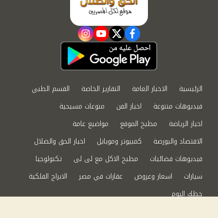
instagram
youtube
twitter
facebook
الرئيسية
الاخبار العامة
التقارير الخاصة
القسم الطبي
فيديوهات متنوعة
اخبار الفن
منوعات مسيحية
اخبار الرياضة
مطبخ الموقع
مواضيع عامة
الاقتصاد والبورصة
كمبيوتر وموبايل
اخبار الحق والضلال
فيديوهات فضائيات
مطبخ الاكل مع لى لى
تكنولوجيا
سيارات
اسعار وعروض
عقارات في مصر
الابراج الفلكية
حظك اليوم
من نحن
سياسة الخصوصية
اتصل بنا