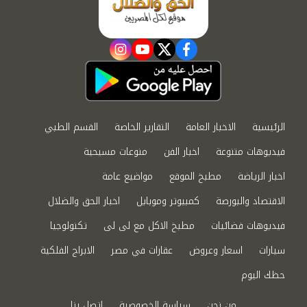
instagram
youtube
twitter
facebook
الرئيسية
الاخبار العامة
التقارير الخاصة
القسم الطبي
فيديوهات متنوعة
اخبار الفن
منوعات مسيحية
اخبار الرياضة
مطبخ الموقع
مواضيع عامة
الاقتصاد والبورصة
كمبيوتر وموبايل
اخبار الحق والضلال
فيديوهات فضائيات
مطبخ الاكل مع لى لى
تكنولوجيا
سيارات
اسعار وعروض
عقارات في مصر
الابراج الفلكية
حظك اليوم
من نحن
سياسة الخصوصية
اتصل بنا