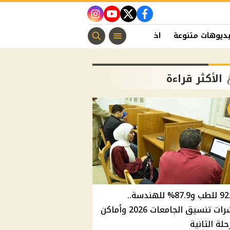
instagram
youtube
twitter
facebook
ديوهات متنوعة
اخبار الفن
منوعات مسيحية
اخبار الرياضة
الأكثر قراءة
92.8% للطب و87.9% للهندسة..
مؤشرات تنسيق الجامعات 2026 وأماكن
حلة الثانية