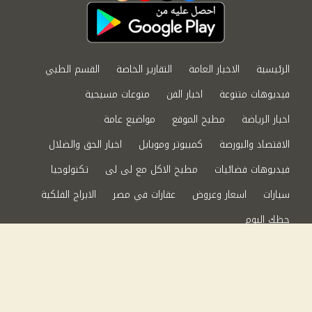
الرئيسية
الاخبار العامة
التقارير الخاصة
القسم الطبي
فيديوهات متنوعة
اخبار الفن
منوعات مسيحية
اخبار الرياضة
مطبخ الموقع
مواضيع عامة
الاقتصاد والبورصة
كمبيوتر وموبايل
اخبار الحق والضلال
فيديوهات فضائيات
مطبخ الاكل مع لى لى
تكنولوجيا
سيارات
اسعار وعروض
عقارات في مصر
الابراج الفلكية
حظك اليوم
من نحن
سياسة الخصوصية
اتصل بنا
©2024 الحق والضلال All Rights Reserved.
Powered by