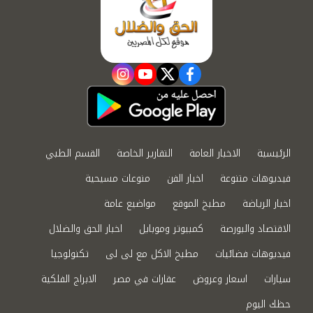
instagram
youtube
twitter
facebook
الرئيسية
الاخبار العامة
التقارير الخاصة
القسم الطبي
فيديوهات متنوعة
اخبار الفن
منوعات مسيحية
اخبار الرياضة
مطبخ الموقع
مواضيع عامة
الاقتصاد والبورصة
كمبيوتر وموبايل
اخبار الحق والضلال
فيديوهات فضائيات
مطبخ الاكل مع لى لى
تكنولوجيا
سيارات
اسعار وعروض
عقارات في مصر
الابراج الفلكية
حظك اليوم