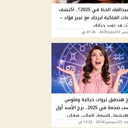
هل سيحالفك الحظ في 2025؟.. اكتشف
ات الفلكية لبرجك مع عبير فؤاد –
ت قد تغير حياتك
/2025 - 01:26 ص
راج هتحقق ثروات خيالية وفلوس
ومكاسب ضخمة في 2025.. برج الأسد أول
هيشعل السوق المالي ويقلب
2024 - 12:23 ص
ا|هل أنت بينهم؟