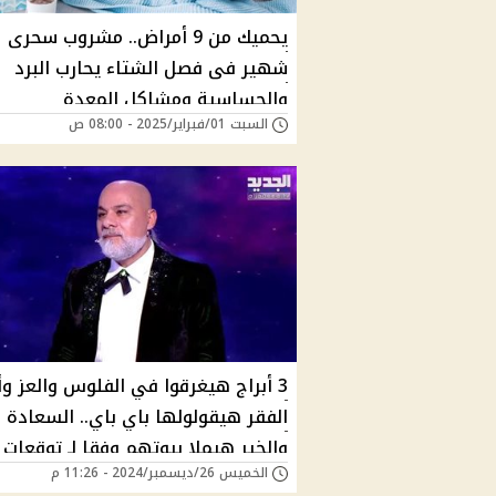
يحميك من 9 أمراض.. مشروب سحرى
شهير فى فصل الشتاء يحارب البرد
والحساسية ومشاكل المعدة
السبت 01/فبراير/2025 - 08:00 ص
3 أبراج هيغرقوا في الفلوس والعز وأ
الفقر هيقولولها باي باي.. السعادة
والخير هيملا بيوتهم وفقا لـ توقعات 
الخميس 26/ديسمبر/2024 - 11:26 م
فغالي 2025