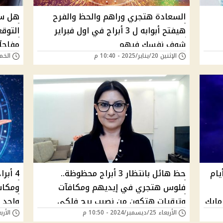
السعادة هتجري وراهم والحظ والفرح
هيفتح أبوابه ل 3 أبراج في اول فبراير
التوقع
شوف نفسك فيهم
مفاجآ
الإثنين 20/يناير/2025 - 10:40 م
الخميس 02/يناير
يام
حظ هائل بانتظار 3 أبراج محظوظة..
4 أب
فلوس هتجري في إيديهم ومكافآت
مايك
وترقيات هتكون من نصيب برج فلكي
واحد 
الأربعاء 25/ديسمبر/2024 - 10:50 م
الأربعاء 25/ديسمبر/
حسب توقعات كارمن شماس 2025
الدني