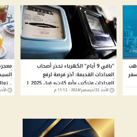
ذهب
"باقي 9 أيام" الكهرباء تحذر أصحاب
معجزة 
سفر
العدادات القديمة: آخر فرصة لرفع
السيد
العدادات وتركيب «أبو كارت» قبل 2025 |
الأحد 22/ديسمبر/2024 - 11:12 م
الأحد 22/ديسمبر/2024 -
هل أنت بينهم؟
هتحق