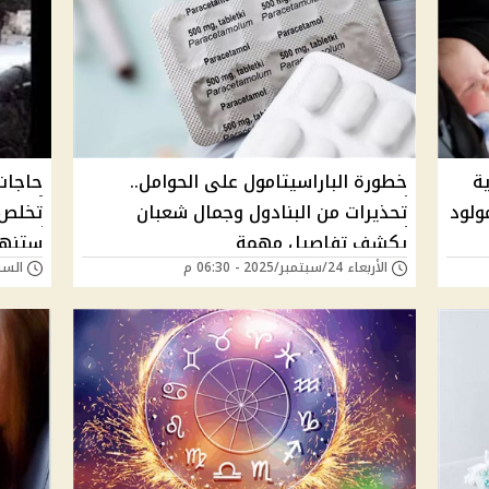
ة
خطورة الباراسيتامول على الحوامل..
حاجات
ولود
تحذيرات من البنادول وجمال شعبان
تخلص 
يكشف تفاصيل مهمة
ستنهى
الأربعاء 24/سبتمبر/2025 - 06:30 م
السبت 08/فبراير/25