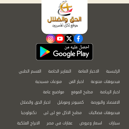
instagram
youtube
twitter
facebook
الرئيسية
الاخبار العامة
التقارير الخاصة
القسم الطبي
فيديوهات متنوعة
اخبار الفن
منوعات مسيحية
اخبار الرياضة
مطبخ الموقع
مواضيع عامة
الاقتصاد والبورصة
كمبيوتر وموبايل
اخبار الحق والضلال
فيديوهات فضائيات
مطبخ الاكل مع لى لى
تكنولوجيا
سيارات
اسعار وعروض
عقارات في مصر
الابراج الفلكية