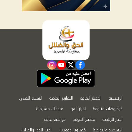
instagram
youtube
twitter
facebook
الرئيسية
الاخبار العامة
التقارير الخاصة
القسم الطبي
فيديوهات متنوعة
اخبار الفن
منوعات مسيحية
اخبار الرياضة
مطبخ الموقع
مواضيع عامة
الاقتصاد والبورصة
كمبيوتر وموبايل
اخبار الحق والضلال