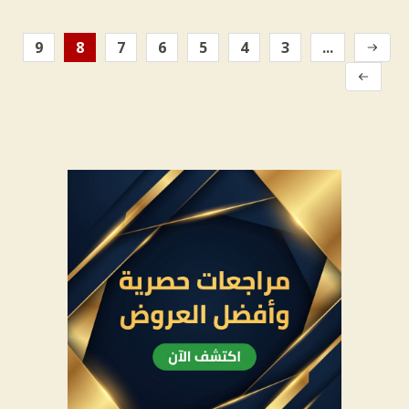
9
8
7
6
5
4
3
...