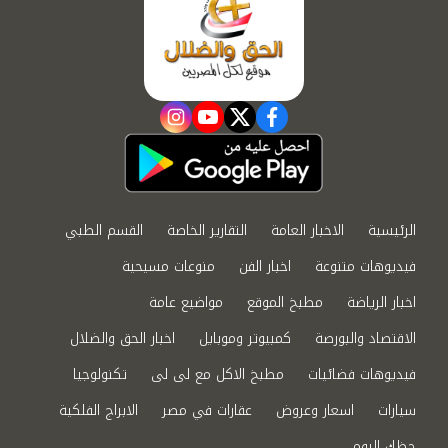
instagram
youtube
twitter
facebook
الرئيسية
الاخبار العامة
التقارير الخاصة
القسم الطبي
فيديوهات متنوعة
اخبار الفن
منوعات مسيحية
اخبار الرياضة
مطبخ الموقع
مواضيع عامة
الاقتصاد والبورصة
كمبيوتر وموبايل
اخبار الحق والضلال
فيديوهات فضائيات
مطبخ الاكل مع لى لى
تكنولوجيا
سيارات
اسعار وعروض
عقارات في مصر
الابراج الفلكية
حظك اليوم