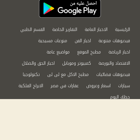
الرئيسية
الاخبار العامة
التقارير الخاصة
القسم الطبي
فيديوهات متنوعة
اخبار الفن
منوعات مسيحية
اخبار الرياضة
مطبخ الموقع
مواضيع عامة
الاقتصاد والبورصة
كمبيوتر وموبايل
اخبار الحق والضلال
فيديوهات فضائيات
مطبخ الاكل مع لى لى
تكنولوجيا
سيارات
اسعار وعروض
عقارات في مصر
الابراج الفلكية
حظك اليوم
من نحن
سياسة الخصوصية
اتصل بنا
©2024 الحق والضلال All Rights Reserved.
Powered by