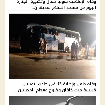
وفاة الإعلامية سونيا كمال وتشييع الجنازة
اليوم من مسجد السلام بمدينة ن...
وفاة طفل وإصابة 13 في حادث أتوبيس
كنيسة ميت خاقان وخروج معظم المصابين ...