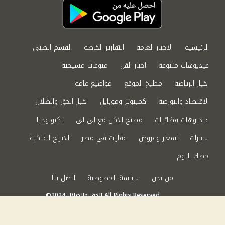
الرئيسية
الاخبار العامة
التقارير الخاصة
القسم الطبي
فيديوهات متنوعة
اخبار الفن
منوعات مسيحية
اخبار الرياضة
مطبخ الموقع
مواضيع عامة
الاقتصاد والبورصة
كمبيوتر وموبايل
اخبار الحق والضلال
فيديوهات فضائيات
مطبخ الاكل مع لى لى
تكنولوجيا
سيارات
اسعار وعروض
عقارات في مصر
الابراج الفلكية
حظك اليوم
من نحن
سياسة الخصوصية
اتصل بنا
©2024 الحق والضلال All Rights Reserved.
Powered by