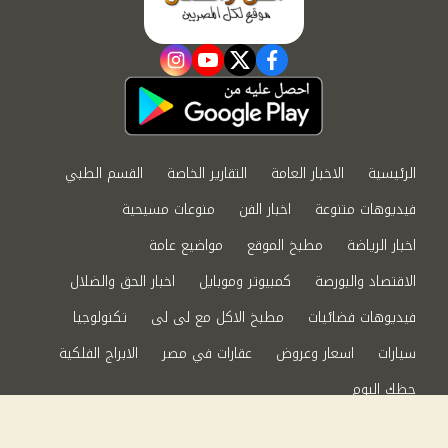
instagram
youtube
twitter
facebook
الرئيسية
الاخبار العامة
التقارير الخاصة
القسم الطبي
فيديوهات متنوعة
اخبار الفن
منوعات مسيحية
اخبار الرياضة
مطبخ الموقع
مواضيع عامة
الاقتصاد والبورصة
كمبيوتر وموبايل
اخبار الحق والضلال
فيديوهات فضائيات
مطبخ الاكل مع لى لى
تكنولوجيا
سيارات
اسعار وعروض
عقارات في مصر
الابراج الفلكية
حظك اليوم
من نحن
سياسة الخصوصية
اتصل بنا