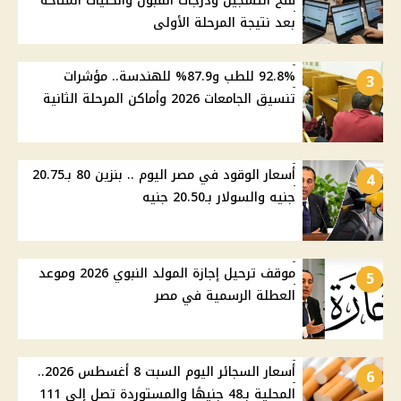
فتح التسجيل ودرجات القبول والكليات المتاحة
بعد نتيجة المرحلة الأولى
92.8% للطب و87.9% للهندسة.. مؤشرات
3
تنسيق الجامعات 2026 وأماكن المرحلة الثانية
أسعار الوقود في مصر اليوم .. بنزين 80 بـ20.75
4
جنيه والسولار بـ20.50 جنيه
موقف ترحيل إجازة المولد النبوي 2026 وموعد
5
العطلة الرسمية في مصر
أسعار السجائر اليوم السبت 8 أغسطس 2026..
6
المحلية بـ48 جنيهًا والمستوردة تصل إلى 111