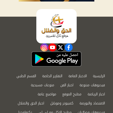
instagram
youtube
twitter
facebook
الرئيسية
الاخبار العامة
التقارير الخاصة
القسم الطبي
فيديوهات متنوعة
اخبار الفن
منوعات مسيحية
اخبار الرياضة
مطبخ الموقع
مواضيع عامة
الاقتصاد والبورصة
كمبيوتر وموبايل
اخبار الحق والضلال
فيديوهات فضائيات
مطبخ الاكل مع لى لى
تكنولوجيا