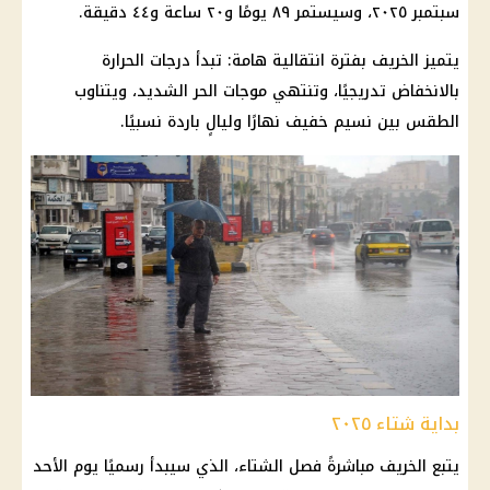
سبتمبر ٢٠٢٥، وسيستمر ٨٩ يومًا و٢٠ ساعة و٤٤ دقيقة.
يتميز الخريف بفترة انتقالية هامة: تبدأ درجات الحرارة
بالانخفاض تدريجيًا، وتنتهي موجات الحر الشديد، ويتناوب
الطقس بين نسيم خفيف نهارًا وليالٍ باردة نسبيًا.
بداية شتاء ٢٠٢٥
يتبع الخريف مباشرةً فصل الشتاء، الذي سيبدأ رسميًا يوم الأحد