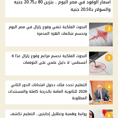
أسعار الوقود في مصر اليوم .. بنزين 80 بـ20.75 جنيه
والسولار بـ20.50 جنيه
البحوث الفلكية تنفي وقوع زلزال في مصر اليوم
2
وتحسم شائعات الهزة المدمرة
البحوث الفلكية تحسم مزاعم وقوع زلزال غدًا 6
3
أغسطس: لا دليل علمي على التوقعات
التعليم تحدد فئات دخول امتحانات الدور الثاني
4
2026 للثانوية العامة بالدرجة كاملة والمستندات
المطلوبة
روابط وهمية وتظليل إجابتين.. التعليم تكشف
5