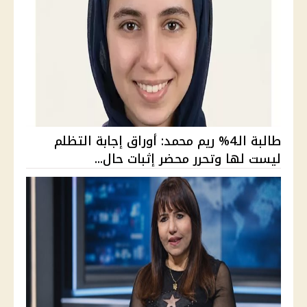
طالبة الـ4% ريم محمد: أوراق إجابة التظلم
ليست لها وتحرر محضر إثبات حال...