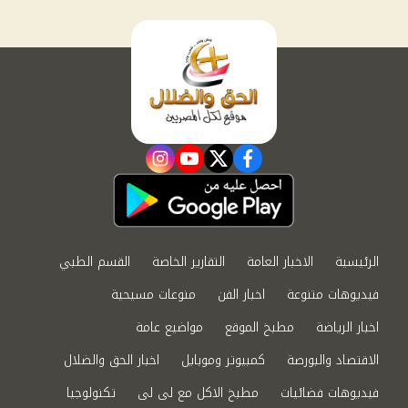
instagram
youtube
twitter
facebook
الرئيسية
الاخبار العامة
التقارير الخاصة
القسم الطبي
فيديوهات متنوعة
اخبار الفن
منوعات مسيحية
اخبار الرياضة
مطبخ الموقع
مواضيع عامة
الاقتصاد والبورصة
كمبيوتر وموبايل
اخبار الحق والضلال
فيديوهات فضائيات
مطبخ الاكل مع لى لى
تكنولوجيا