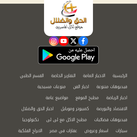
instagram
youtube
twitter
facebook
الرئيسية
الاخبار العامة
التقارير الخاصة
القسم الطبي
فيديوهات متنوعة
اخبار الفن
منوعات مسيحية
اخبار الرياضة
مطبخ الموقع
مواضيع عامة
الاقتصاد والبورصة
كمبيوتر وموبايل
اخبار الحق والضلال
فيديوهات فضائيات
مطبخ الاكل مع لى لى
تكنولوجيا
سيارات
اسعار وعروض
عقارات في مصر
الابراج الفلكية