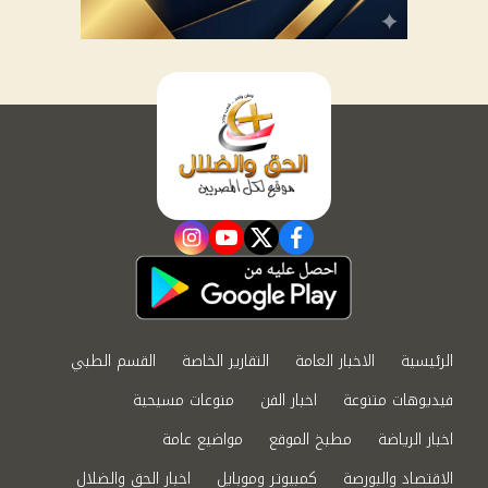
instagram
youtube
twitter
facebook
الرئيسية
الاخبار العامة
التقارير الخاصة
القسم الطبي
فيديوهات متنوعة
اخبار الفن
منوعات مسيحية
اخبار الرياضة
مطبخ الموقع
مواضيع عامة
الاقتصاد والبورصة
كمبيوتر وموبايل
اخبار الحق والضلال