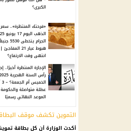
الكبرى؟
«فرحتك المنتظرة».. سعر
الجرام يتخطى 0
هبوط عيار 21 المفاج
انتهى وقت الارتفاع؟
الإجازة المنتظرة أخيرًا.. إج
رأس السنة الهجرية 25
الخميس
عطلة متواصلة والحكومة 
الموعد النهائي رسميًا
التموين تكشف موقف البطاقا
أكدت الوزارة أن كل بطاقة تموين