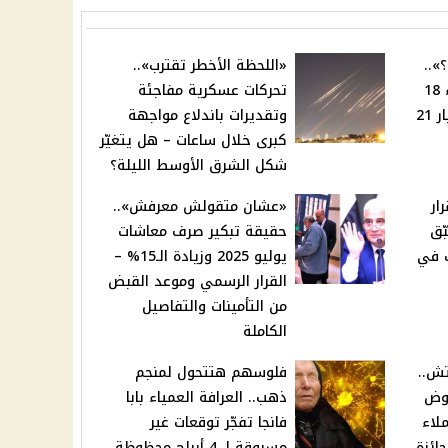
»..
«اللحظة الأخطر تقترب»..
سعر الذهب اليوم الأربعاء 18
تحركات عسكرية مفاجئة
يونيو 2025 في مصر – عيار 21
وتقديرات باندلاع مواجهة
كبرى خلال ساعات – هل يتغيّر
شكل الشرق الأوسط الليلة؟
ار
«عشان متقولش معرفش»..
ّق
حقيقة تبكير صرف معاشات
 في
يوليو 2025 وزيادة الـ15% –
القرار الرسمي وموعد القبض
من التأمينات والتفاصيل
الكاملة
تش..
فلوسهم هتتحول لمنجم
روض
ذهب.. العرافة العمياء بابا
لاء
فانجا تفجّر توقعات غير
ائزة
مسبوقة لـ 4 أبراج محظوظة