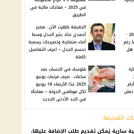
في 2025 – مفاجآت مالية في
الطريق
الحقيقة ظهرت الآن.. مصير
الذهب اليوم 17 يونيو 2025 -
أحمدي نجاد يثير الجدل وسط
553 جنيهًا رغم
أنباء متضاربة وتصريحات رسمية
ئ | هل
تحسم الجدل – اعرف التفاصيل
كاملة
ازة
فلوسك في الحساب بعد
20
ساعات.. صرف مرتبات يونيو
 أم الجمعة؟ – 3 أيام
2025 غدًا الأربعاء 18 يونيو
تعلن
لكل موظفي الدولة – مفاجأة
في الحد الأدنى الجديد
ت القديمة
ية سارية يُمكن تقديم طلب الإضافة عليها،