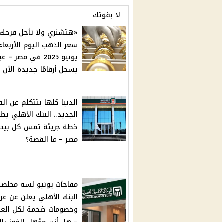
لا يفوتك
«هتشتري ولا تأجل فرحك؟
يسجل أرقامًا جديدة الآن
الدنيا كلها بتتكلم عن القر
الجديد.. البنك الأهلي يطب
خطة جريئة تمس كل بيت
مصر – ما القصة؟
مفاجآت يونيو لسه مخلص
البنك الأهلي يعلن عن ع
وخصومات ضخمة لكل العم
– هل أنت مؤهل للفوز بالج