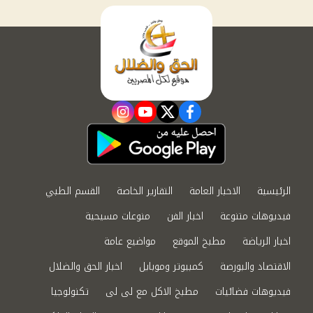
instagram
youtube
twitter
facebook
الرئيسية
الاخبار العامة
التقارير الخاصة
القسم الطبي
فيديوهات متنوعة
اخبار الفن
منوعات مسيحية
اخبار الرياضة
مطبخ الموقع
مواضيع عامة
الاقتصاد والبورصة
كمبيوتر وموبايل
اخبار الحق والضلال
فيديوهات فضائيات
مطبخ الاكل مع لى لى
تكنولوجيا