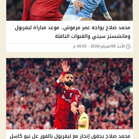
محمد صلاح يواجه عمر مرموش.. موعد مباراة ليفربول
ومانشستر سيتي والقنوات الناقلة
الأحد 08/فبراير/2026 - 06:03 م
محمد صلاح يحقق إنجاز مع ليفربول بالفوز عل نيو كاسل