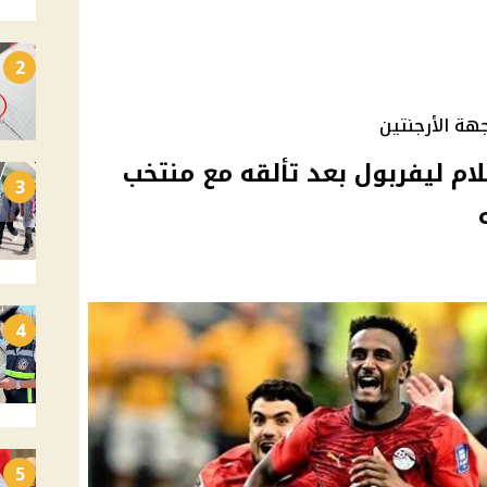
2
هة الأرجنتين
ام ليفربول بعد تألقه مع منتخب
3
4
5