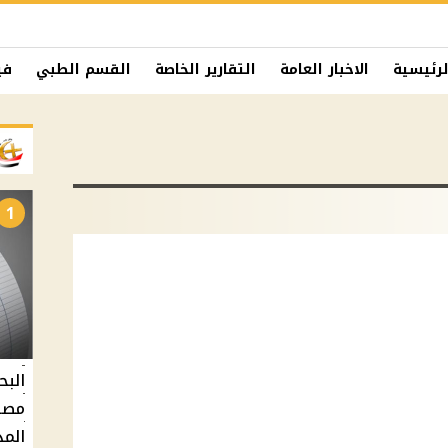
لرئيسية
الاخبار العامة
التقارير الخاصة
القسم الطبي
في
1
البح
مصر 
المد