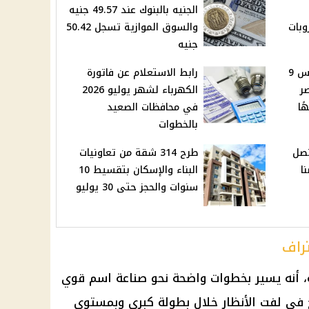
الجنيه بالبنوك عند 49.57 جنيه
 جروبات
والسوق الموازية تسجل 50.42
جنيه
أسعار الذهب اليوم الخميس 9
رابط الاستعلام عن فاتورة
مصر
الكهرباء لشهر يوليو 2026
في محافظات الصعيد
بالخطوات
تصل
طرح 314 شقة من تعاونيات
نا
البناء والإسكان بتقسيط 10
سنوات والحجز حتى 30 يوليو
راف
 أنه يسير بخطوات واضحة نحو صناعة اسم قوي
ح في لفت الأنظار خلال بطولة كبرى وبمستوى