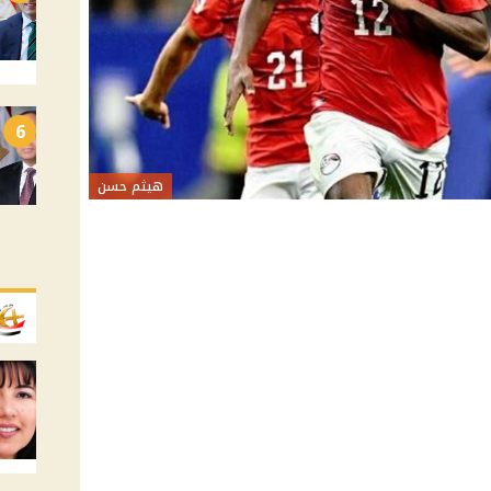
6
هيثم حسن