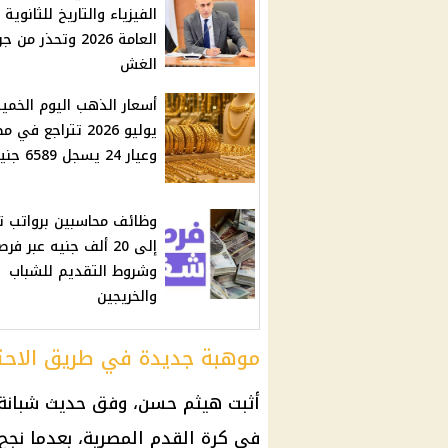
الفيزياء والتاريخ للثانوية
العامة 2026 وتحذر من
الغش
يوليو 2026 تتراجع في 
وعيار 24 يسجل 6589 جنيهًا
وظائف محاسبين برواتب 
إلى 20 ألف جنيه عبر فرص
وشروط التقديم للشباب
والخريجين
موهبة جديدة في طريق الاحت
أثبت هيثم حسن، وفق حديث شبانة،
في
كرة القدم المصرية
، بعدما نج