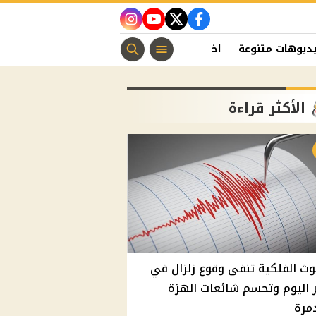
instagram
youtube
twitter
facebook
ديوهات متنوعة
اخبار الفن
منوعات مسيحية
اخبار الرياضة
الأكثر قراءة
وث الفلكية تنفي وقوع زلزال في
اليوم وتحسم شائعات الهزة
مرة