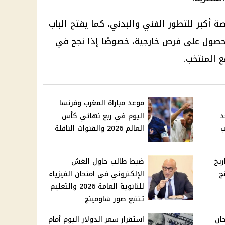
صة أكبر للتطور الفني والبدني، كما يفتح الباب
لحصول على فرص خارجية، خصوصًا إذا نجح في
 المنتخب.
موعد مباراة المغرب وفرنسا
2026 بعد
اليوم في ربع نهائي كأس
ب
العالم 2026 والقنوات الناقلة
ريخ
ضبط طالب حاول الغش
نج
الإلكتروني في امتحان الفيزياء
للثانوية العامة 2026 والتعليم
تتتبع صور شاومينج
ان
استقرار سعر الدولار اليوم أمام