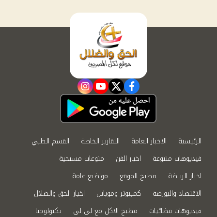
instagram
youtube
twitter
facebook
الرئيسية
الاخبار العامة
التقارير الخاصة
القسم الطبي
فيديوهات متنوعة
اخبار الفن
منوعات مسيحية
اخبار الرياضة
مطبخ الموقع
مواضيع عامة
الاقتصاد والبورصة
كمبيوتر وموبايل
اخبار الحق والضلال
فيديوهات فضائيات
مطبخ الاكل مع لى لى
تكنولوجيا