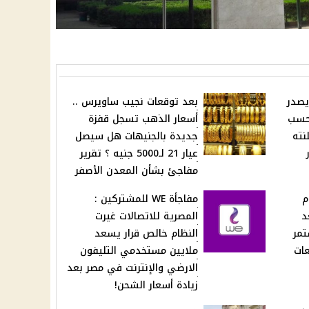
يصدر
بعد توقعات نجيب ساويرس ..
 حسب
أسعار الذهب تسجل قفزة
نته
جديدة بالجنيهات هل سيصل
عيار 21 لـ5000 جنيه ؟ تقرير
مفاجئ بشأن المعدن الأصفر
م
مفاجأة WE للمشتركين :
 2025 بعد
المصرية للاتصالات غيرت
تمر
النظام خالص قرار يسعد
عات
ملايين مستخدمي التليفون
الارضي والإنترنت في مصر بعد
زيادة أسعار الشحن!