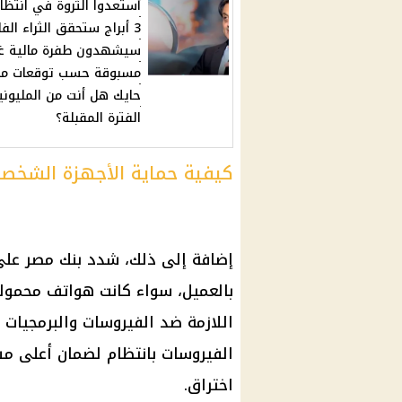
أستعدوا الثروة في انتظار
3 أبراج ستحقق الثراء ال
سيشهدون طفرة مالية غي
مسبوقة حسب توقعات مي
حايك هل أنت من المليوني
الفترة المقبلة؟
كيفية حماية الأجهزة الشخصي
إضافة إلى ذلك، شدد بنك مصر على
بالعميل، سواء كانت هواتف محمولة
اللازمة ضد الفيروسات والبرمجيات ا
الفيروسات بانتظام لضمان أعلى مس
اختراق.