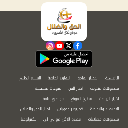
instagram
youtube
twitter
facebook
الرئيسية
الاخبار العامة
التقارير الخاصة
القسم الطبي
فيديوهات متنوعة
اخبار الفن
منوعات مسيحية
اخبار الرياضة
مطبخ الموقع
مواضيع عامة
الاقتصاد والبورصة
كمبيوتر وموبايل
اخبار الحق والضلال
فيديوهات فضائيات
مطبخ الاكل مع لى لى
تكنولوجيا