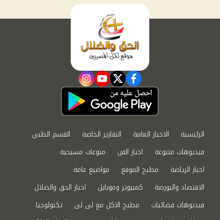
instagram
youtube
twitter
facebook
الرئيسية
الاخبار العامة
التقارير الخاصة
القسم الطبي
فيديوهات متنوعة
اخبار الفن
منوعات مسيحية
اخبار الرياضة
مطبخ الموقع
مواضيع عامة
الاقتصاد والبورصة
كمبيوتر وموبايل
اخبار الحق والضلال
فيديوهات فضائيات
مطبخ الاكل مع لى لى
تكنولوجيا