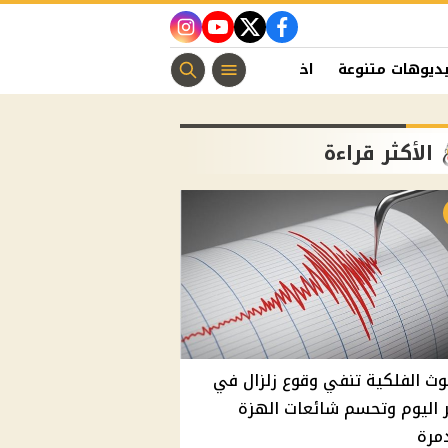
instagram
youtube
twitter
facebook
ديوهات متنوعة
اخبار الفن
منوعات مسيحية
اخبار الرياضة
الأكثر قراءة
وث الفلكية تنفي وقوع زلزال في
اليوم وتحسم شائعات الهزة
مرة