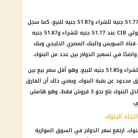
في بنك الإسكندرية 51.77 جنيه للشراء و51.87 جنيه للبيع، كما سجل
دولي
CIB عند 51.77 جنيه للشراء و51.87 جنيه
ك قناة السويس والبنك المصري الخليجي وبنك
ا واضحًا في تسعير
الدولار
بين عدد من
البنوك
.
 محدود عن بقية البنوك. ويعني ذلك أن الفارق
بين أقل سعر بيع وأعلى سعر بيع داخل البنوك بلغ نحو 3 قروش فقط، وهو هامش
.
جاه البنوك
وك، ارتفع
سعر الدولار في السوق الموازية