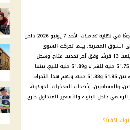
شهد سعر الدولار مقابل الجنيه تراجعًا في نهاية تعاملات الأحد 7 يونيو 2026 داخل
في السوق المصرية، بينما تحركت السوق
الموازية في اتجاه معاكس بزيادة بلغت 13 قرشًا وفق آخر تحديث متاح. وسجل
الدولار في البنك المركزي المصري 51.75 جنيه للشراء و51.89 جنيه للبيع، بينما
تراوح سعر البيع في عدد من البنوك بين 51.85 و51.88 جنيه. ويهم هذا التحرك
ين، والمسافرين، وأصحاب المدخرات الدولارية،
ر الرسمي داخل البنوك والتسعير المتداول خارج
وك لافتًا؟