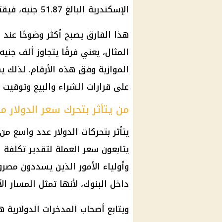
الإسكندرية البالغ 51.87 جنيه، فيقترب الفارق من 1.06 جنيه لكل
هذا الفارق يصبح أكثر وضوحًا عند المب
المثال، يعني فرقًا يتجاوز ألف جني
الموازية
وفق هذه الأرقام. لذلك يهت
على قرارات الشراء والبيع وتوقيت ت
من يتأثر بتحرك سعر الدولار مق
يتأثر بتحركات
الدولار
عدد واسع من 
يتابعون سعر العملة لتقدير تكلفة 
وأولياء الأمور الذين يسددون مصروف
داخل البنوك، لأنها تمثل المسار ال
ويتابع أصحاب المدخرات الدولارية ه