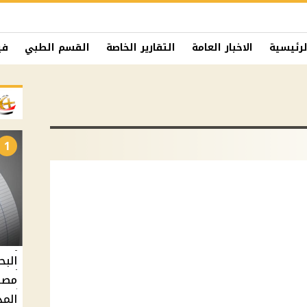
لرئيسية
الاخبار العامة
التقارير الخاصة
القسم الطبي
في
1
البح
مصر 
المد