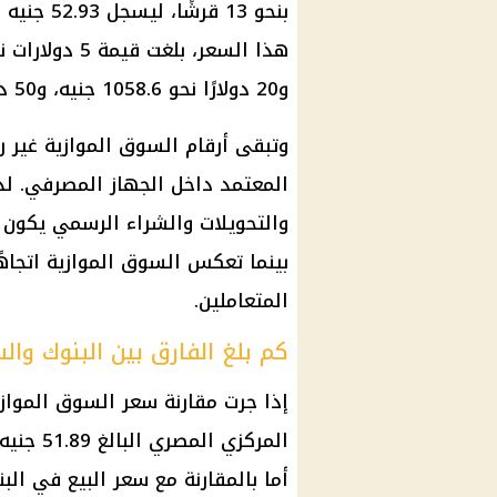
بنحو 13 قر
و20 دولارًا نحو 1058.6 جنيه، و50 دولارًا نحو 2646.5 جنيه.
وتبقى أرقام
السوق الموازية
غير ر
المعتمد داخل الجهاز المصرفي. لذل
والتحويلات والشراء الرسمي يكون 
بينما تعكس
السوق الموازية
اتجاهً
المتعاملين.
كم بلغ الفارق بين البنوك وال
إذا جرت مقارنة سعر
السوق الموازي
المركزي المصري
البالغ 51.89 جنيه، فإن الفارق يصل إلى نحو 1.04 جنيه لكل
أما بالمقارنة مع سعر البيع في
الب