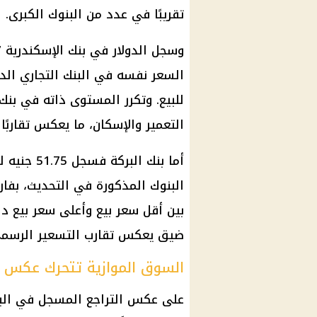
تقريبًا في عدد من
البنوك
الكبرى.
وسجل
الدولار
السعر نفسه في
البنك التجاري ال
للبيع. وتكرر المستوى ذاته في بن
التعمير والإسكان، ما يعكس تقاربً
أما بنك البركة فسجل 51.75 جنيه للشراء و51.85 جنيه للبيع، وهو أقل سعر بيع بين
البنوك
المذكورة في التحديث، بفارق
ضيق يعكس تقارب التسعير الرسمي
السوق الموازية تتحرك عكس ات
على عكس التراجع المسجل في البن