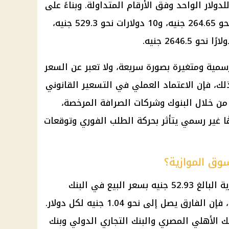
شًا، ليسجل 52.93 جنيه للدولار الواحد وفق الأرقام المتداولة. وبناءً على
هذا السعر، بلغت قيمة 5 دولارات نحو 264.65 جنيه، و10 دولارات نحو 529.3 جنيه،
سمية ومتغيرة بصورة سريعة، ولا تعبر عن السعر
ك، فإن الاعتماد العملي في التسعير القانوني
من خلال البنوك وشركات الصرافة المرخصة،
ا غير رسمي يتأثر بحركة الطلب
الفوري
وتوقعات
سوق الموازية؟
ة
البالغ 52.93 جنيه بسعر البيع في
البنك
دولار
.
نك الأهلي المصري
والبنك التجاري الدولي وبنك