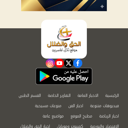
instagram
youtube
twitter
facebook
الرئيسية
الاخبار العامة
التقارير الخاصة
القسم الطبي
فيديوهات متنوعة
اخبار الفن
منوعات مسيحية
اخبار الرياضة
مطبخ الموقع
مواضيع عامة
الاقتصاد والبورصة
كمبيوتر وموبايل
اخبار الحق والضلال