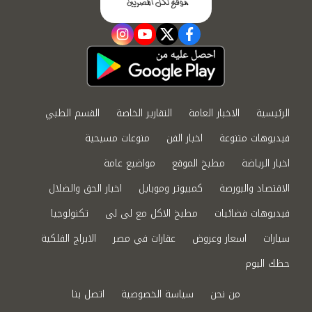
instagram
youtube
twitter
facebook
الرئيسية
الاخبار العامة
التقارير الخاصة
القسم الطبي
فيديوهات متنوعة
اخبار الفن
منوعات مسيحية
اخبار الرياضة
مطبخ الموقع
مواضيع عامة
الاقتصاد والبورصة
كمبيوتر وموبايل
اخبار الحق والضلال
فيديوهات فضائيات
مطبخ الاكل مع لى لى
تكنولوجيا
سيارات
اسعار وعروض
عقارات في مصر
الابراج الفلكية
حظك اليوم
من نحن
سياسة الخصوصية
اتصل بنا