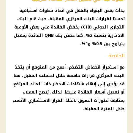
بدأت بعض
البنوك
بالفعل في اتخاذ خطوات استباقية
تحسبًا لقرارات
البنك المركزي
المقبلة، حيث قام
البنك
التجاري الدولي
(CIB) بخفض الفائدة على بعض
الأوعية
الادخارية
بنسبة 2%، كما خفض
بنك
QNB الفائدة بمعدل
يتراوح بين 0.5% و1%.
الخلاصة
مع استمرار انخفاض
التضخم
، أصبح من المتوقع أن يتخذ
البنك المركزي
قرارات حاسمة خلال اجتماعه المقبل، مما
قد يؤدي إلى إنهاء
شهادات الادخار
ذات
العائد
المرتفع
أو تعديل
أسعار الفائدة
عليها. لذلك، يُنصح العملاء
بمتابعة تطورات السوق لاتخاذ القرار الاستثماري الأنسب
خلال الفترة المقبلة.