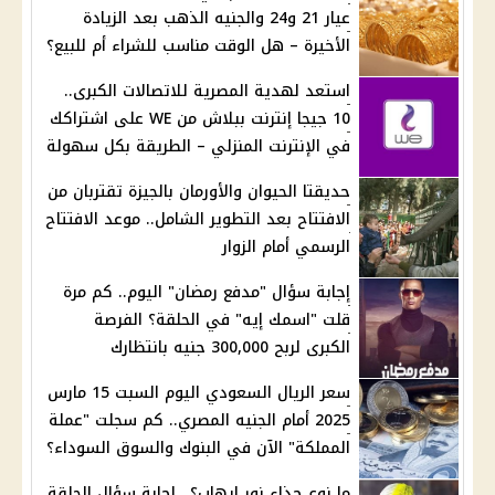
عيار 21 و24 والجنيه الذهب بعد الزيادة
الأخيرة – هل الوقت مناسب للشراء أم للبيع؟
استعد لهدية المصرية للاتصالات الكبرى..
10 جيجا إنترنت ببلاش من WE على اشتراكك
في الإنترنت المنزلي – الطريقة بكل سهولة
حديقتا الحيوان والأورمان بالجيزة تقتربان من
الافتتاح بعد التطوير الشامل.. موعد الافتتاح
الرسمي أمام الزوار
إجابة سؤال "مدفع رمضان" اليوم.. كم مرة
قلت "اسمك إيه" في الحلقة؟ الفرصة
الكبرى لربح 300,000 جنيه بانتظارك
سعر الريال السعودي اليوم السبت 15 مارس
2025 أمام الجنيه المصري.. كم سجلت "عملة
المملكة" الآن في البنوك والسوق السوداء؟
ما نوع حذاء نور إيهاب؟.. إجابة سؤال الحلقة