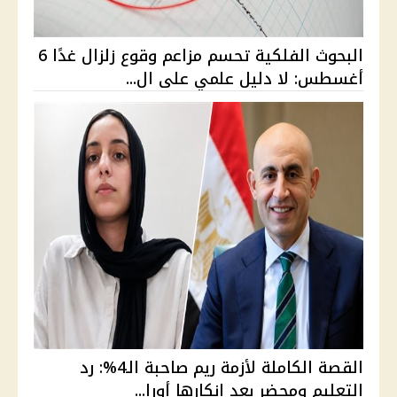
البحوث الفلكية تحسم مزاعم وقوع زلزال غدًا 6
أغسطس: لا دليل علمي على ال...
القصة الكاملة لأزمة ريم صاحبة الـ4%: رد
التعليم ومحضر بعد إنكارها أورا...