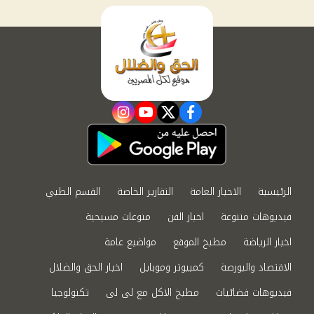
instagram
youtube
twitter
facebook
الرئيسية
الاخبار العامة
التقارير الخاصة
القسم الطبي
فيديوهات متنوعة
اخبار الفن
منوعات مسيحية
اخبار الرياضة
مطبخ الموقع
مواضيع عامة
الاقتصاد والبورصة
كمبيوتر وموبايل
اخبار الحق والضلال
فيديوهات فضائيات
مطبخ الاكل مع لى لى
تكنولوجيا