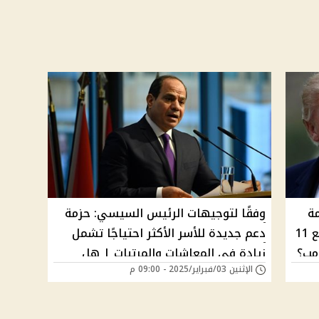
ة
وفقًا لتوجيهات الرئيس السيسي: حزمة
بعد مخططات التهجير وإجراء عاجل مع 11
دعم جديدة للأسر الأكثر احتياجًا تشمل
مب؟
زيادة في المعاشات والمرتبات | هل
الإثنين 03/فبراير/2025 - 09:00 م
سيتم تنفيذها قبل أم بعد رمضان؟