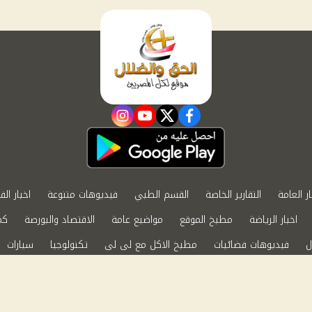
instagram
youtube
twitter
facebook
ار العامة
التقارير الخاصة
القسم الطبي
فيديوهات متنوعة
اخبار الف
اخبار الرياضة
مطبخ الموقع
مواضيع عامة
الاقتصاد والبورصة
كم
ل
فيديوهات فضائيات
مطبخ الاكل مع لى لى
تكنولوجيا
سيارات
الابراج الفلكية
حظك اليوم
ة الخصوصية
اتصل بنا
by