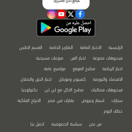
instagram
youtube
twitter
facebook
الرئيسية
الاخبار العامة
التقارير الخاصة
القسم الطبي
فيديوهات متنوعة
اخبار الفن
منوعات مسيحية
اخبار الرياضة
مطبخ الموقع
مواضيع عامة
الاقتصاد والبورصة
كمبيوتر وموبايل
اخبار الحق والضلال
فيديوهات فضائيات
مطبخ الاكل مع لى لى
تكنولوجيا
سيارات
اسعار وعروض
عقارات في مصر
الابراج الفلكية
حظك اليوم
من نحن
سياسة الخصوصية
اتصل بنا