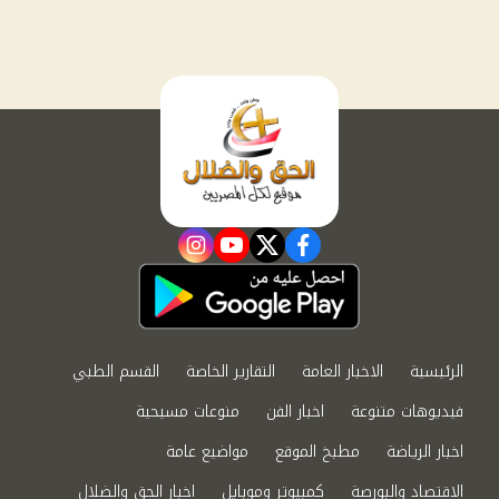
instagram
youtube
twitter
facebook
الرئيسية
الاخبار العامة
التقارير الخاصة
القسم الطبي
فيديوهات متنوعة
اخبار الفن
منوعات مسيحية
اخبار الرياضة
مطبخ الموقع
مواضيع عامة
الاقتصاد والبورصة
كمبيوتر وموبايل
اخبار الحق والضلال