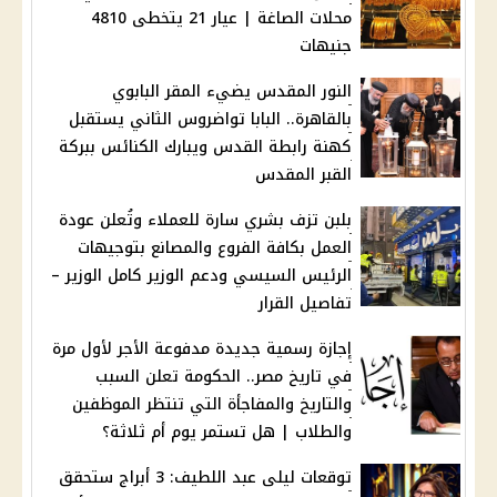
محلات الصاغة | عيار 21 يتخطى 4810
جنيهات
النور المقدس يضيء المقر البابوي
بالقاهرة.. البابا تواضروس الثاني يستقبل
كهنة رابطة القدس ويبارك الكنائس ببركة
القبر المقدس
بلبن تزف بشري سارة للعملاء وتُعلن عودة
العمل بكافة الفروع والمصانع بتوجيهات
الرئيس السيسي ودعم الوزير كامل الوزير –
تفاصيل القرار
إجازة رسمية جديدة مدفوعة الأجر لأول مرة
في تاريخ مصر.. الحكومة تعلن السبب
والتاريخ والمفاجأة التي تنتظر الموظفين
والطلاب | هل تستمر يوم أم ثلاثة؟
توقعات ليلى عبد اللطيف: 3 أبراج ستحقق