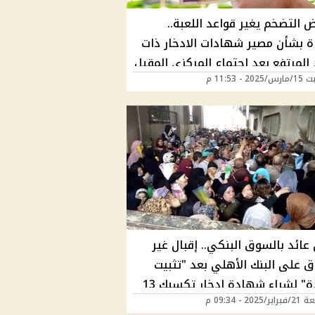
 التضخم يغير قواعد اللعبة..
ة بشأن مصير شهادات الادخار ذات
 المرتفع بعد اجتماع المركزي المقبل
2 - 11:53 م
عائد بالسوق البنكي.. إقبال غير
 على البنك الأهلي بعد "تثبيت
الفائدة" لشراء شهادة ادخار تكسبك 13
202 - 09:34 م
هريًا