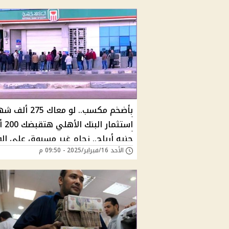
بأضخم مكسب.. لو معاك 75
استثمار ال
جنيه أرباح.. زحام غير مسبوق على ال
الأحد 16/فبراير/2025 - 09:50 م
قبل اجتماع الفائدة