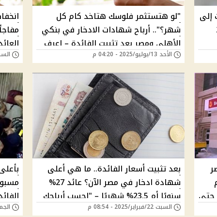
ينية 3 سنوات إلى
"لو هتستثمر فلوسك هتاخد كام كل
انخفاض
 22
شهر؟".. أرباح شهادات الادخار في بنكي
مفاجأ
الأهلي ومصر بعد تثبيت الفائدة – اعرف
العائد
الأحد 13/يوليو/2025 - 04:20 م
السبت 15/مارس/025
العائد الثابت والمتدرج بالأرقام
ر
بعد تثبيت أسعار الفائدة.. ما هي أعلى
بأعلى 
شهادة ادخار في مصر الآن؟ عائد 27%
مسبوق
فًا واربح حتى
سنويًا أم 23.5% شهريًا – "احسب أرباحك
السبت 22/فبراير/2025 - 08:54 م
الجمعة 21/فبراير/5
بنفسك"
ألف ش