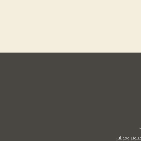
ن
بيوتر وموبايل