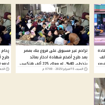
2 ألف شهادة
تزاحم غير مسبوق على فروع بنك بمصر
زحام 
بنك الأهلي هتقبضك 200 ألف
بعد طرح أضخم شهادة ادخار بعائد
فروع
يتخطى 40%.. لو معاك 225 ألف هتكسب
السبت 15/فبراير/2025 - 07:00 م
الخميس 13/فبراي
91 ألف جنيه بنفس اليوم
أرباح