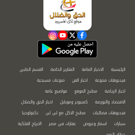
instagram
youtube
twitter
facebook
الرئيسية
الاخبار العامة
التقارير الخاصة
القسم الطبي
فيديوهات متنوعة
اخبار الفن
منوعات مسيحية
اخبار الرياضة
مطبخ الموقع
مواضيع عامة
الاقتصاد والبورصة
كمبيوتر وموبايل
اخبار الحق والضلال
فيديوهات فضائيات
مطبخ الاكل مع لى لى
تكنولوجيا
سيارات
اسعار وعروض
عقارات في مصر
الابراج الفلكية
حظك اليوم