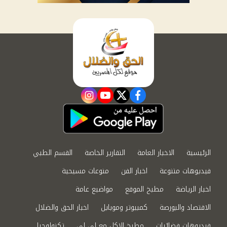
instagram
youtube
twitter
facebook
الرئيسية
الاخبار العامة
التقارير الخاصة
القسم الطبي
فيديوهات متنوعة
اخبار الفن
منوعات مسيحية
اخبار الرياضة
مطبخ الموقع
مواضيع عامة
الاقتصاد والبورصة
كمبيوتر وموبايل
اخبار الحق والضلال
فيديوهات فضائيات
مطبخ الاكل مع لى لى
تكنولوجيا