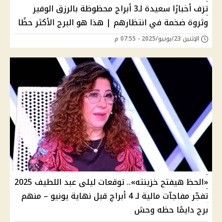
تزف أخبارًا سعيدة لـ3 أبراج محظوظة بالرزق الوفير
وثروة ضخمة في انتظارهم | هذا هو البرج الأكثر حظًا
الإثنين 23/يونيو/2025 - 07:55 م
«الحظ هيفتح خزينته».. توقعات ليلى عبد اللطيف 2025
تفجّر مفاجآت مالية لـ 4 أبراج قبل نهاية يونيو – منهم
برج دايمًا حظه وحش