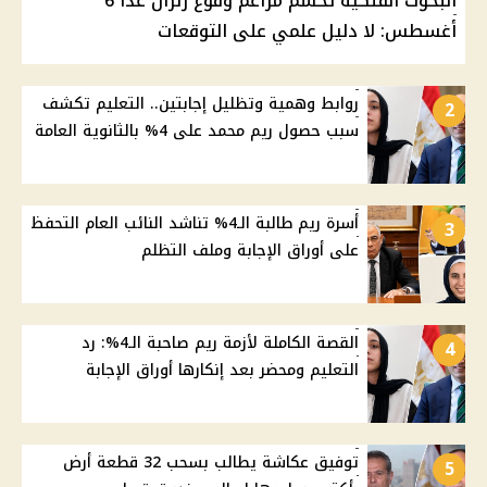
البحوث الفلكية تحسم مزاعم وقوع زلزال غدًا 6
أغسطس: لا دليل علمي على التوقعات
روابط وهمية وتظليل إجابتين.. التعليم تكشف
2
سبب حصول ريم محمد على 4% بالثانوية العامة
أسرة ريم طالبة الـ4% تناشد النائب العام التحفظ
3
على أوراق الإجابة وملف التظلم
القصة الكاملة لأزمة ريم صاحبة الـ4%: رد
4
التعليم ومحضر بعد إنكارها أوراق الإجابة
توفيق عكاشة يطالب بسحب 32 قطعة أرض
5