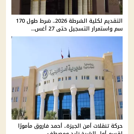
التقديم لكلية الشرطة 2026.. شرط طول 170
سم واستمرار التسجيل حتى 27 أغس...
حركة تنقلات أمن الجيزة.. أحمد فاروق مأمورًا
لقسم أول الشيخ زايد ومصطفى...