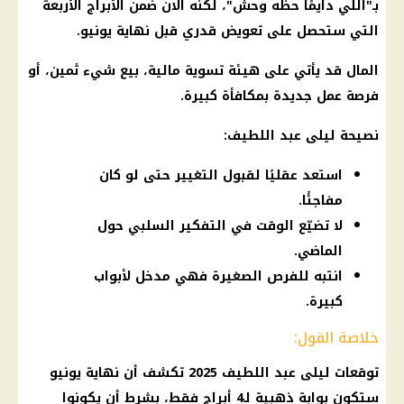
بـ"اللي دايمًا حظه وحش"، لكنه الآن ضمن الأبراج الأربعة
التي ستحصل على تعويض قدري قبل نهاية يونيو.
المال قد يأتي على هيئة تسوية مالية، بيع شيء ثمين، أو
فرصة عمل جديدة بمكافأة كبيرة.
نصيحة
ليلى عبد اللطيف
:
استعد عقليًا لقبول التغيير حتى لو كان
مفاجئًا.
لا تضيّع الوقت في التفكير السلبي حول
الماضي.
انتبه للفرص الصغيرة فهي مدخل لأبواب
كبيرة.
خلاصة القول:
توقعات ليلى عبد اللطيف 2025
تكشف أن نهاية يونيو
ستكون بوابة ذهبية لـ4
أبراج
فقط، بشرط أن يكونوا