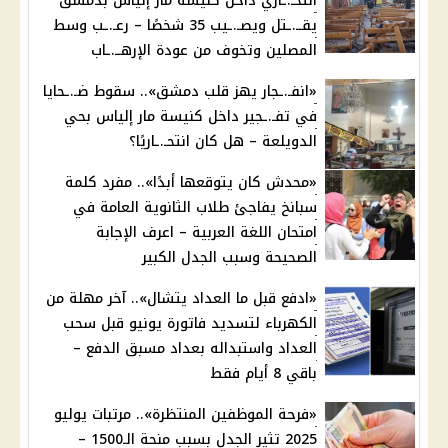
انتحـ.ـاري داخل كنيسة مار إلياس بدمشق
يقــ.ـتل ويصـ.ـيب 35 شخصًا – رعـ.ـب وسط
المصلين وتخوف من عودة الإرهــ.ـاب
«انفـ.ـجار يهز قلب دمشق».. سقوط ضـ.ـحايا
في تفـ.ـجير داخل كنيسة مار إلياس بحي
الدويلعة – هل كان انتحـ.ـاريًا؟
«محدش كان يتوقعها أبدًا».. مفرد كلمة
سبانخ يفاجئ طلاب الثانوية العامة في
امتحان اللغة العربية – اعرف الإجابة
الصحيحة وسبب الجدل الكبير
«ادفع قبل ما العداد يتشال».. آخر مهلة من
الكهرباء لتسديد فاتورة يونيو قبل سحب
العداد واستبداله بعداد مسبق الدفع –
باقي 8 أيام فقط
«فرحة الموظفين المنتظرة».. مرتبات يوليو
2025 تثير الجدل بسبب منحة الـ1500 –