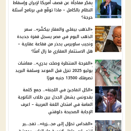
يفجّر مفاجأة عن قصف أمريكا لإيران وإسقاط
النظام بالكامل – ماذا توقّع في برنامج أسئلة
حرجة؟
«الذهب بيغلي والعقار بيكشّر».. سعر
الذهب اليوم في مصر يسجل قفزة جديدة
ونجيب ساويرس يحذر من فقاعة عقارية –
هل الاستثمار العقاري ما زال آمنًا؟
«الفرحة المنتظرة وصلت بدري».. معاشات
يوليو 2025 تنزل قبل الموعد وسلفة البريد
تصرفلك 13500 جنيه فورًا
«الكل اتفاجئ في اللجنة».. جمع كلمة
بقدونس يشعل الجدل بين طلاب الثانوية
العامة في امتحان اللغة العربية – اعرف
الإجابة الصحيحة دلوقتي
«القداس تحوّل إلى مجـ.ـزرة».. تفجـ.ـير