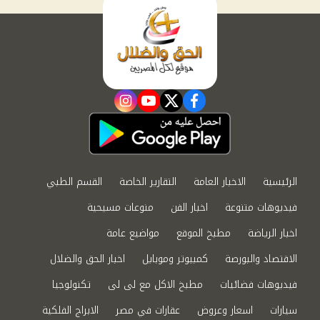
instagram
youtube
twitter
facebook
الرئيسية
الاخبار العامة
التقارير الخاصة
القسم الطبي
فيديوهات متنوعة
اخبار الفن
منوعات مسيحية
اخبار الرياضة
مطبخ الموقع
مواضيع عامة
الاقتصاد والبورصة
كمبيوتر وموبايل
اخبار الحق والضلال
فيديوهات فضائيات
مطبخ الاكل مع لى لى
تكنولوجيا
سيارات
اسعار وعروض
عقارات في مصر
الابراج الفلكية