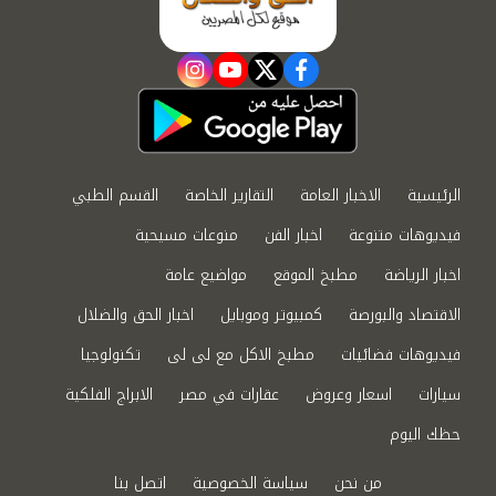
instagram
youtube
twitter
facebook
الرئيسية
الاخبار العامة
التقارير الخاصة
القسم الطبي
فيديوهات متنوعة
اخبار الفن
منوعات مسيحية
اخبار الرياضة
مطبخ الموقع
مواضيع عامة
الاقتصاد والبورصة
كمبيوتر وموبايل
اخبار الحق والضلال
فيديوهات فضائيات
مطبخ الاكل مع لى لى
تكنولوجيا
سيارات
اسعار وعروض
عقارات في مصر
الابراج الفلكية
حظك اليوم
من نحن
سياسة الخصوصية
اتصل بنا