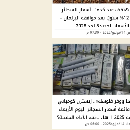
تقف عند كده".. أسعار السجائر
ترتفع 12% سنويًا بعد موافقة البرلمان –
لأسعار الجديدة لحد 2028
20 - 07:30 م
ا ووفر فلوسك».. إيسترن كومباني
ائمة أسعار السجائر اليوم الأربعاء
202 - 06:00 ص