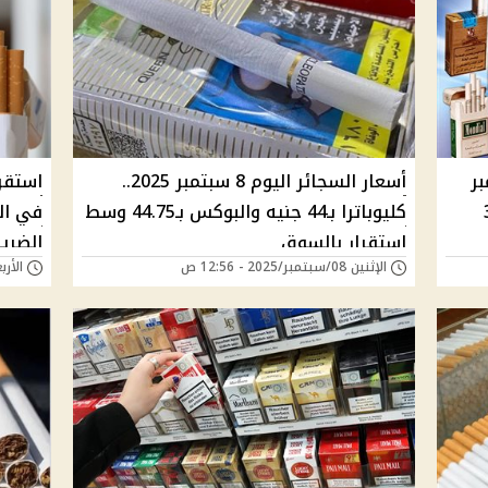
 26 سبتمبر
أسعار السجائر اليوم 8 سبتمبر 2025..
استقرا
كليوباترا بـ44 جنيه والبوكس بـ44.75 وسط
في ال
استقرار بالسوق
الضريب
الإثنين 08/سبتمبر/2025 - 12:56 ص
الأربعاء 27/أغسطس/