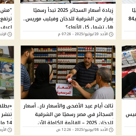
ا
زيادة أسعار السجائر 2025 تبدأ رسميًا
"مش ه
في مصر.. ميريت بـ95 جنيه ومارلبورو بـ84
بقرار من الشرقية للدخان وفيليب موريس..
هل تشمل كل الأنواع؟
اعرف ا
الأحد 20/يوليو/2025 - 07:26 م
الإثنين 14/يوليو/25
ثالث أيام عيد الأضحى والأسعار نار.. أسعار
«بطله
خميس
السجائر في مصر رسميًا من الشرقية
تنشر ق
للدخان 2025 – القائمة الكاملة الآن
14 مايو 2025 | هل ترتفع الأيام المقبلة؟
الأحد 08/يونيو/2025 - 12:26 ص
الأربعاء 14/مايو/5
للمحلي والمستورد