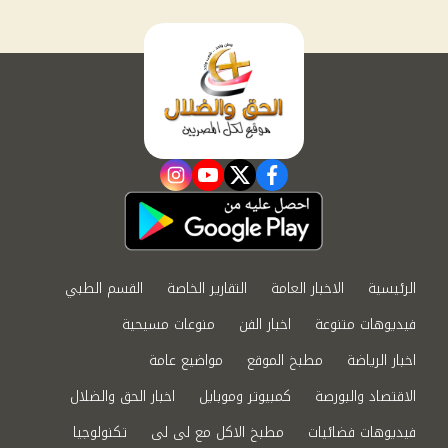
instagram
youtube
twitter
facebook
الرئيسية
الاخبار العامة
التقارير الخاصة
القسم الطبي
فيديوهات متنوعة
اخبار الفن
منوعات مسيحية
اخبار الرياضة
مطبخ الموقع
مواضيع عامة
الاقتصاد والبورصة
كمبيوتر وموبايل
اخبار الحق والضلال
فيديوهات فضائيات
مطبخ الاكل مع لى لى
تكنولوجيا