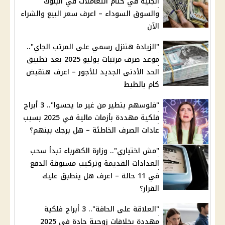
الجنيه في ختام التعاملات في البنوك
والسوق السوداء – اعرف سعر البيع والشراء
الآن
"الزيادة هتنزل رسمي على المرتب الجاي"..
موعد صرف مرتبات يوليو 2025 بعد تطبيق
الحد الأدنى الجديد للأجور – اعرف هتقبض
كام بالظبط
"فلوسهم بتطير من غير ما يحسوا".. 3 أبراج
فلكية مهددة بأزمات مالية في 2025 بسبب
عادات الصرف الخاطئة – هل برجك بينهم؟
"مش اختياري".. وزارة الكهرباء تبدأ سحب
العدادات القديمة وتركيب مسبوقة الدفع
في 11 حالة – اعرف هل ينطبق عليك
القرار؟
"العلاقة على الحافة".. 3 أبراج فلكية
مهددة بخلافات زوجية حادة في 2025