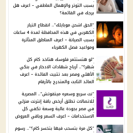
بسبب التوتر والإهمال العاطفي – اعرف هل
برجك في القائمة؟
"الحق اشحن موبايلك".. انقطاع التيار
الكهربي في هذه المحافظة لمدة 4 ساعات
بسبب الصيانة – اعرف المناطق المتأثرة
ومواعيد فصل الكهرباء
"لو هتستثمر فلوسك هتاخد كام كل
شهر؟".. أرباح شهادات الادخار في بنكي
الأهلي ومصر بعد تثبيت الفائدة – اعرف
العائد الثابت والمتدرج بالأرقام
"نت سريع وسعره ميتفوتش".. المصرية
للاتصالات تطلق أرخص باقة إنترنت منزلي
في مصر بجودة عالية وسعة تكفي كل
الاستخدامات – اعرف السعر وباقي العروض
"كل مرة بتسحب فيها بتخسر كام؟".. رسوم