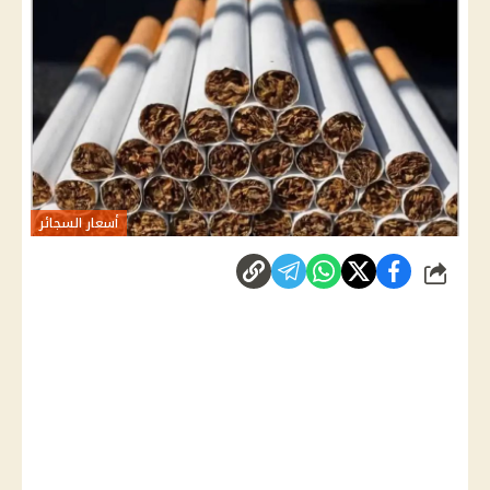
أسعار السجائر
شارك