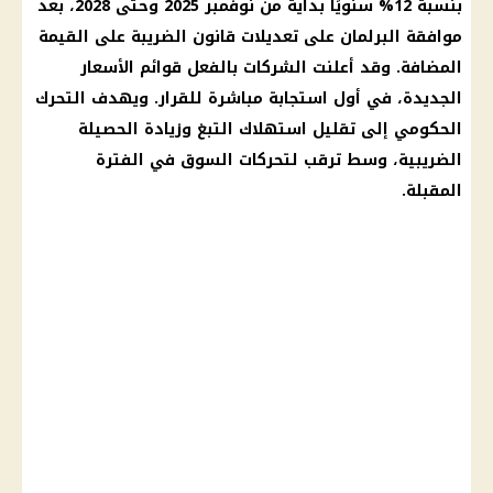
بنسبة 12% سنويًا بداية من نوفمبر 2025 وحتى 2028، بعد
موافقة
البرلمان
على تعديلات قانون الضريبة على القيمة
المضافة. وقد أعلنت الشركات بالفعل قوائم
الأسعار
الجديدة، في أول استجابة مباشرة للقرار. ويهدف التحرك
الحكومي إلى تقليل استهلاك التبغ وزيادة الحصيلة
الضريبية، وسط ترقب لتحركات السوق في الفترة
المقبلة.